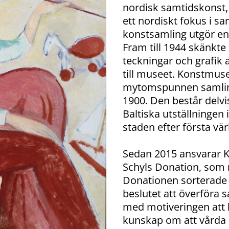
nordisk samtidskonst,
ett nordiskt fokus i 
konstsamling utgör e
Fram till 1944 skänkte
teckningar och grafik
till museet. Konstmuse
mytomspunnen samling 
1900. Den består delv
Baltiska utställningen
staden efter första vär
Sedan 2015 ansvarar K
Schyls Donation, som
Donationen sorterade
beslutet att överföra
med motiveringen att 
kunskap om att vårda 