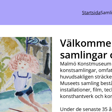
Startsida
Saml
Välkommen 
samlingar 
Malmö Konstmuseum ha
konstsamlingar, omfat
huvudsakligen sträcker 
Museets samling består
installationer, film, t
konsthantverk och kon
Under de senaste 35 å