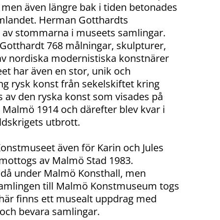
 men även längre bak i tiden betonades
samlandet. Herman Gotthardts
n av stommarna i museets samlingar.
 Gotthardt 768 målningar, skulpturer,
 av nordiska modernistiska konstnärer
et har även en stor, unik och
rysk konst från sekelskiftet kring
is av den ryska konst som visades på
 i Malmö 1914 och därefter blev kvar i
ldskrigets utbrott.
onstmuseet även för Karin och Jules
 mottogs av Malmö Stad 1983.
 då under Malmö Konsthall, men
 samlingen till Malmö Konstmuseum togs
här finns ett musealt uppdrag med
och bevara samlingar.