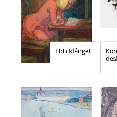
I blickfånget
Kon
des