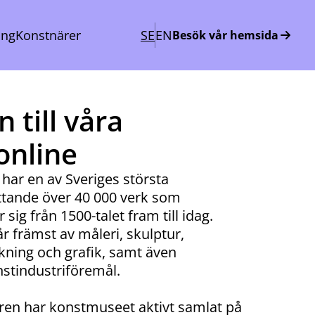
ing
Konstnärer
SE
EN
Besök vår hemsida
till våra
online
r en av Sveriges största
tande över 40 000 verk som
sig från 1500-talet fram till idag.
 främst av måleri, skulptur,
eckning och grafik, samt även
stindustriföremål.
ren har konstmuseet aktivt samlat på